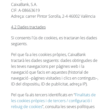
CaixaBank, S.A.
CIF: A-08663619
Adreça: carrer Pintor Sorolla, 2-4 46002 València
4.2 Dades tractades
Si consents l'ús de cookies, es tractaran les dades
següents.
Pel que fa a les cookies pròpies, CaixaBank
tractarà les dades següents: dades obtingudes de
les teves navegacions per pàgines web i la
navegació que facis en aquestes (historial de
navegació –pàgines visitades i clics en continguts–,
ID del dispositiu, ID de publicitat, adreça IP).
Pel que fa als tercers identificats en “
Finalitats de
les cookies pròpies i de tercers / configuració i
rebuig de cookies
”, consulta les seves polítiques